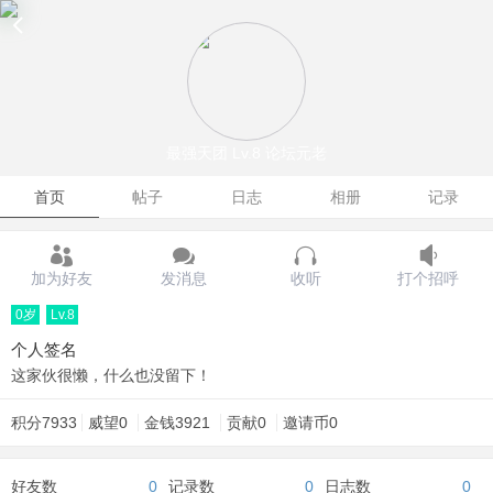
最强天团
Lv.8 论坛元老
首页
帖子
日志
相册
记录
加为好友
发消息
收听
打个招呼
0岁
Lv.8
个人签名
这家伙很懒，什么也没留下！
积分
7933
威望
0
金钱
3921
贡献
0
邀请币
0
好友数
0
记录数
0
日志数
0