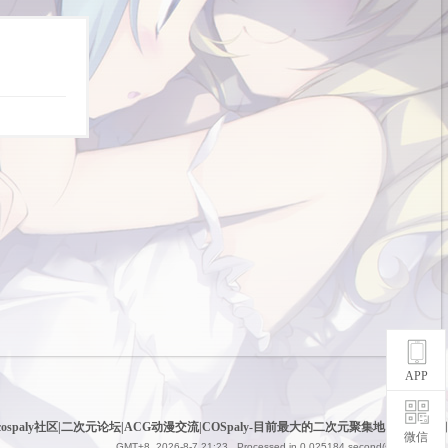
APP
cospaly社区|二次元论坛|ACG动漫交流|COSpaly-目前最大的二次元聚集地
|
网站地图
微信
GMT+8, 2026-8-7 21:23
, Processed in 0.025184 second(s), 6 queries .