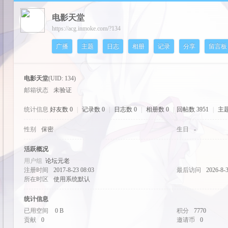
电影天堂
cos
https://acg.inmoke.com/?134
广播
主题
日志
相册
记录
分享
留言板
电影天堂
(UID: 134)
邮箱状态
未验证
统计信息
好友数 0
|
记录数 0
|
日志数 0
|
相册数 0
|
回帖数 3951
|
主题
性别
保密
生日
-
pal
活跃概况
用户组
论坛元老
注册时间
2017-8-23 08:03
最后访问
2026-8-3
所在时区
使用系统默认
统计信息
已用空间
0 B
积分
7770
贡献
0
邀请币
0