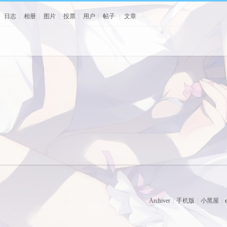
|
日志
|
相册
|
图片
|
投票
|
用户
|
帖子
|
文章
Archiver
|
手机版
|
小黑屋
|