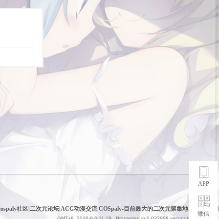
APP
cospaly社区|二次元论坛|ACG动漫交流|COSpaly-目前最大的二次元聚集地
|
网站地图
微信
GMT+8, 2026-8-6 11:19
, Processed in 0.022888 second(s), 6 queries .