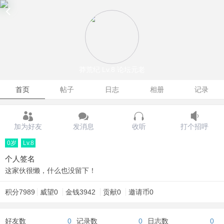
莽荒纪
Lv.8 论坛元老
首页
帖子
日志
相册
记录
加为好友
发消息
收听
打个招呼
0岁
Lv.8
个人签名
这家伙很懒，什么也没留下！
积分
7989
威望
0
金钱
3942
贡献
0
邀请币
0
好友数
0
记录数
0
日志数
0