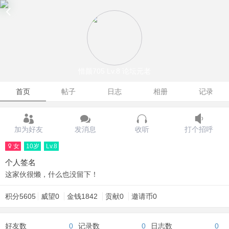
惜颜705
Lv.8 论坛元老
首页
帖子
日志
相册
记录
加为好友
发消息
收听
打个招呼
女
10岁
Lv.8
个人签名
这家伙很懒，什么也没留下！
积分
5605
威望
0
金钱
1842
贡献
0
邀请币
0
好友数
0
记录数
0
日志数
0