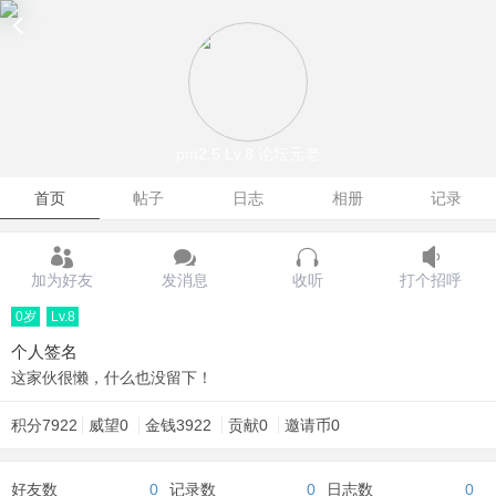
pm2.5
Lv.8 论坛元老
首页
帖子
日志
相册
记录
加为好友
发消息
收听
打个招呼
0岁
Lv.8
个人签名
这家伙很懒，什么也没留下！
积分
7922
威望
0
金钱
3922
贡献
0
邀请币
0
好友数
0
记录数
0
日志数
0