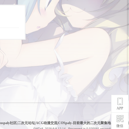
APP
cospaly社区|二次元论坛|ACG动漫交流|COSpaly-目前最大的二次元聚集地
|
网站地图
微信
GMT+8, 2026-8-8 12:14
, Processed in 0.020091 second(s), 6 queries .