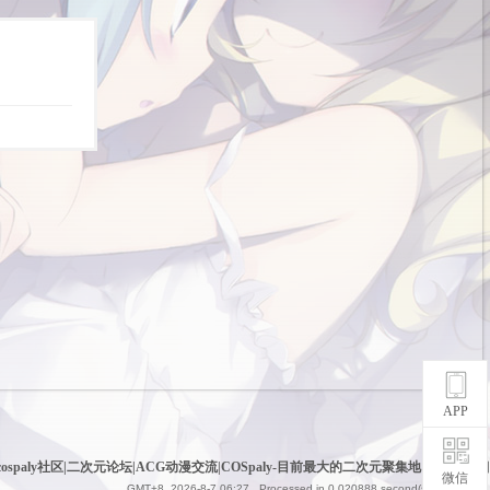
APP
cospaly社区|二次元论坛|ACG动漫交流|COSpaly-目前最大的二次元聚集地
|
网站地图
微信
GMT+8, 2026-8-7 06:27
, Processed in 0.020888 second(s), 6 queries .