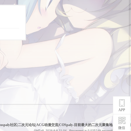
APP
cospaly社区|二次元论坛|ACG动漫交流|COSpaly-目前最大的二次元聚集地
|
网站地图
微信
GMT+8, 2026-8-8 21:04
, Processed in 0.025749 second(s), 6 queries .