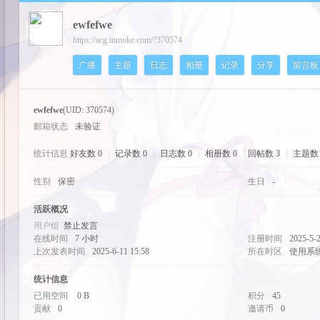
ewfefwe
cos
https://acg.inmoke.com/?370574
广播
主题
日志
相册
记录
分享
留言板
ewfefwe
(UID: 370574)
邮箱状态
未验证
统计信息
好友数 0
|
记录数 0
|
日志数 0
|
相册数 0
|
回帖数 3
|
主题数 
性别
保密
生日
-
pal
活跃概况
用户组
禁止发言
在线时间
7 小时
注册时间
2025-5-2
上次发表时间
2025-6-11 15:58
所在时区
使用系
统计信息
已用空间
0 B
积分
45
贡献
0
邀请币
0