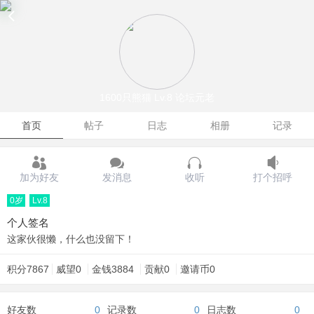
1600只熊猫
Lv.8 论坛元老
首页
帖子
日志
相册
记录
加为好友
发消息
收听
打个招呼
0岁
Lv.8
个人签名
这家伙很懒，什么也没留下！
积分
7867
威望
0
金钱
3884
贡献
0
邀请币
0
好友数
0
记录数
0
日志数
0