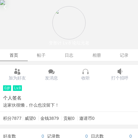
变形计
Lv.8 论坛元老
首页
帖子
日志
相册
记录
加为好友
发消息
收听
打个招呼
0岁
Lv.8
个人签名
这家伙很懒，什么也没留下！
积分
7877
威望
0
金钱
3879
贡献
0
邀请币
0
好友数
0
记录数
0
日志数
0