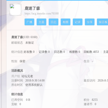
鹿迷了森
cos
https://acg.inmoke.com/?6160
广播
主题
日志
相册
记录
分享
留言板
鹿迷了森
(UID: 6160)
邮箱状态
未验证
统计信息
好友数 0
|
记录数 0
|
日志数 0
|
相册数 0
|
回帖数 4053
|
主题
性别
保密
生日
-
pal
活跃概况
用户组
论坛元老
注册时间
2018-9-30 14:00
最后访问
2026-8-3
所在时区
使用系统默认
统计信息
已用空间
0 B
积分
8255
贡献
0
邀请币
0