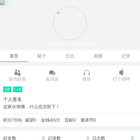
碎花信纸
Lv.8 论坛元老
首页
帖子
日志
相册
记录
加为好友
发消息
收听
打个招呼
0岁
Lv.8
个人签名
这家伙很懒，什么也没留下！
积分
7936
威望
0
金钱
4023
贡献
0
邀请币
0
好友数
0
记录数
0
日志数
0