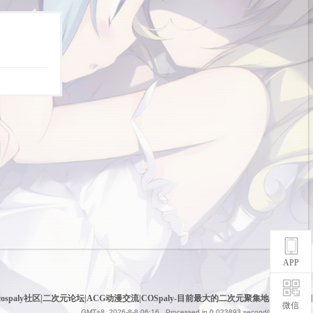
APP
cospaly社区|二次元论坛|ACG动漫交流|COSpaly-目前最大的二次元聚集地
|
网站地图
微信
GMT+8, 2026-8-8 06:16
, Processed in 0.023893 second(s), 6 queries .