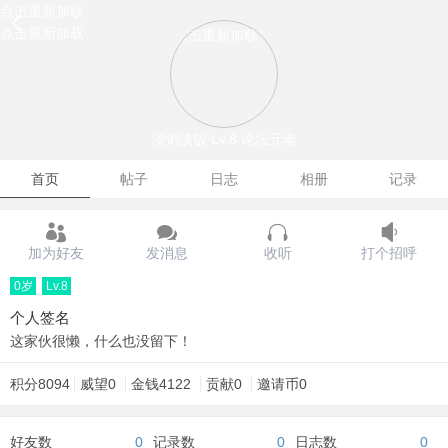
点击重新加载
点击重新加载
点击重新加载
清粥淡饭
Lv.8 论坛元老
首页
帖子
日志
相册
记录
加为好友
发消息
收听
打个招呼
0岁
Lv.8
个人签名
这家伙很懒，什么也没留下！
积分
8094
威望
0
金钱
4122
贡献
0
邀请币
0
好友数
0
记录数
0
日志数
0