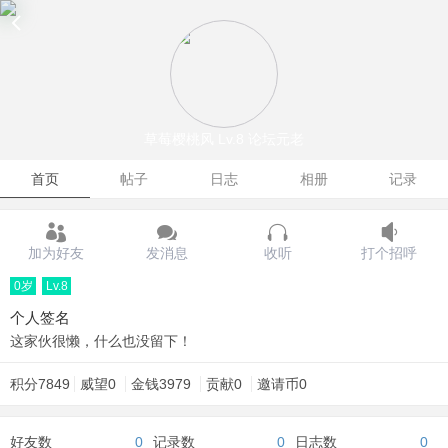
草莓樱桃风
Lv.8 论坛元老
首页
帖子
日志
相册
记录
加为好友
发消息
收听
打个招呼
0岁
Lv.8
个人签名
这家伙很懒，什么也没留下！
积分
7849
威望
0
金钱
3979
贡献
0
邀请币
0
好友数
0
记录数
0
日志数
0