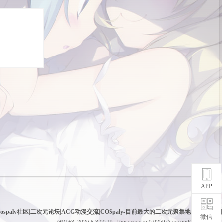
APP
cospaly社区|二次元论坛|ACG动漫交流|COSpaly-目前最大的二次元聚集地
|
网站地图
微信
GMT+8, 2026-8-8 00:19
, Processed in 0.025972 second(s), 6 queries .