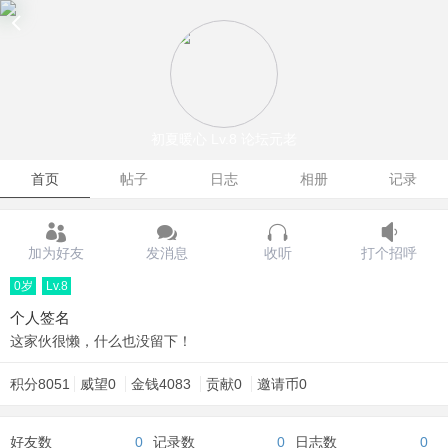
初夏暖心
Lv.8 论坛元老
首页
帖子
日志
相册
记录
加为好友
发消息
收听
打个招呼
0岁
Lv.8
个人签名
这家伙很懒，什么也没留下！
积分
8051
威望
0
金钱
4083
贡献
0
邀请币
0
好友数
0
记录数
0
日志数
0