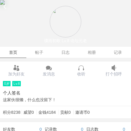
骤雨初歇
Lv.8 论坛元老
首页
帖子
日志
相册
记录
加为好友
发消息
收听
打个招呼
0岁
Lv.8
个人签名
这家伙很懒，什么也没留下！
积分
8238
威望
0
金钱
4184
贡献
0
邀请币
0
好友数
0
记录数
0
日志数
0