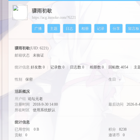
骤雨初歇
cos
https://acg.inmoke.com/?6221
广播
主题
日志
相册
记录
分享
留言板
骤雨初歇
(UID: 6221)
邮箱状态
未验证
统计信息
好友数 0
|
记录数 0
|
日志数 0
|
相册数 0
|
回帖数 4054
|
主题
性别
保密
生日
-
pal
活跃概况
用户组
论坛元老
注册时间
2018-9-30 14:00
最后访问
2026-8-4
所在时区
使用系统默认
统计信息
已用空间
0 B
积分
8238
贡献
0
邀请币
0