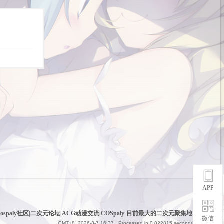
APP
cospaly社区|二次元论坛|ACG动漫交流|COSpaly-目前最大的二次元聚集地
|
网站地图
微信
GMT+8, 2026-8-7 16:37
, Processed in 0.022815 second(s), 6 queries .