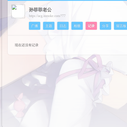
孙菲菲老公
cos
https://acg.inmoke.com/?77
广播
主题
日志
相册
记录
分享
留言板
现在还没有记录
pal