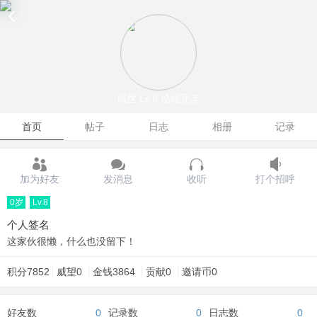
屌丝
Lv.8 论坛元老
首页
帖子
日志
相册
记录
加为好友
发消息
收听
打个招呼
0岁
Lv.8
个人签名
这家伙很懒，什么也没留下！
积分
7852
威望
0
金钱
3864
贡献
0
邀请币
0
好友数
0
记录数
0
日志数
0