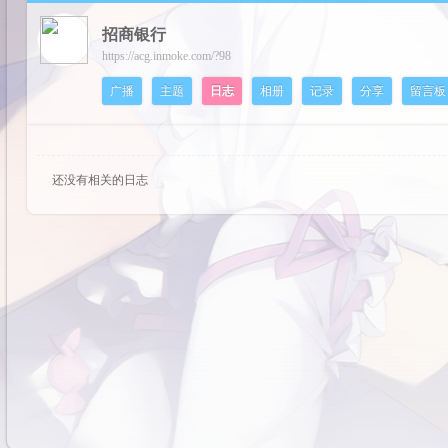
招商银行
cos
https://acg.inmoke.com/?98
广播
主题
日志
相册
记录
分享
留言板
还没有相关的日志
pal