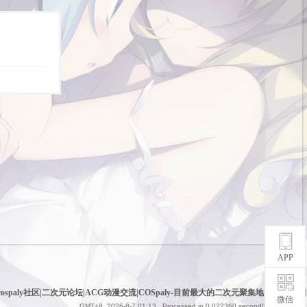
APP
cospaly社区|二次元论坛|ACG动漫交流|COSpaly-目前最大的二次元聚集地
|
网站地图
微信
GMT+8, 2026-8-7 01:13
, Processed in 0.022360 second(s), 6 queries .