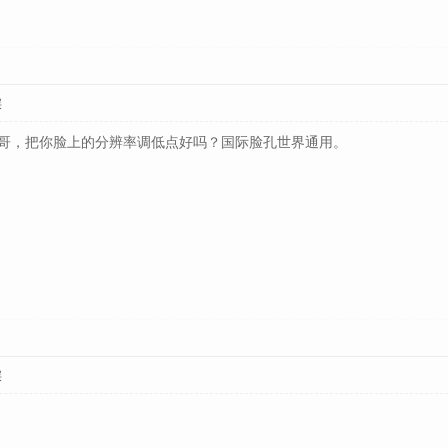
层
哥，把你脸上的分辨率调低点好吗？国际脸孔世界通用。
层