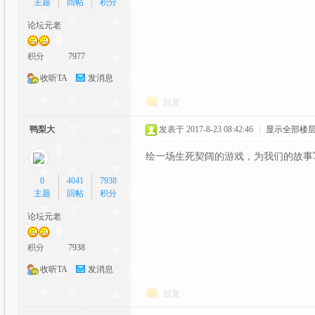
主题
回帖
积分
论坛元老
积分
7977
收听TA
发消息
回复
二
鸭梨大
发表于 2017-8-23 08:42:46
|
显示全部楼
绘一场生死契阔的游戏，为我们的故事
0
4041
7938
主题
回帖
积分
论坛元老
积分
7938
次
收听TA
发消息
回复