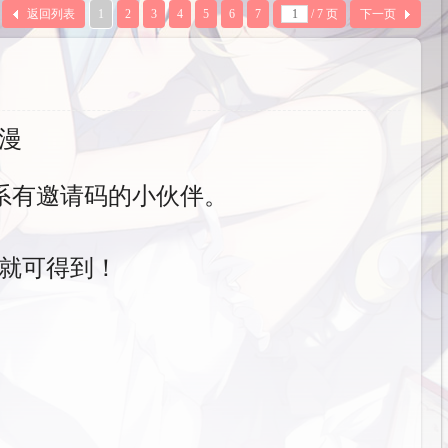
返回列表
1
2
3
4
5
6
7
/ 7 页
下一页
动漫
系有邀请码的小伙伴。
天就可得到！