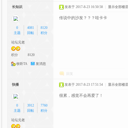
长知识
发表于 2017-8-23 16:50:58
|
显示全部楼
传说中的沙发？？？哇卡卡
0
4081
8120
主题
回帖
积分
论坛元老
漫
积分
8120
收听TA
发消息
回复
快播
发表于 2017-8-23 17:51:54
|
显示全部楼
很累，感觉不会再爱了！
交
0
3912
7760
主题
回帖
积分
论坛元老