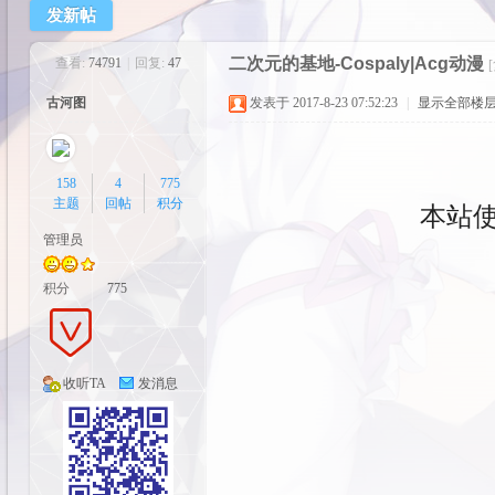
发新帖
cos
二次元的基地-Cospaly|Acg动漫
查看:
74791
|
回复:
47
古河图
发表于 2017-8-23 07:52:23
|
显示全部楼
158
4
775
主题
回帖
积分
本站
管理员
pal
积分
775
收听TA
发消息