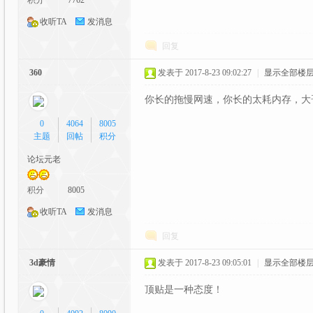
积分
7762
收听TA
发消息
坛|
回复
360
发表于 2017-8-23 09:02:27
|
显示全部楼
你长的拖慢网速，你长的太耗内存，大
0
4064
8005
主题
回帖
积分
论坛元老
A
积分
8005
收听TA
发消息
回复
3d豪情
发表于 2017-8-23 09:05:01
|
显示全部楼
顶贴是一种态度！