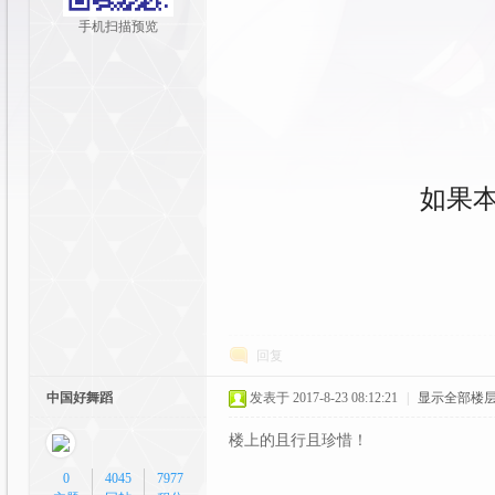
y
手机扫描预览
如果
社
回复
中国好舞蹈
发表于 2017-8-23 08:12:21
|
显示全部楼
楼上的且行且珍惜！
区|
0
4045
7977