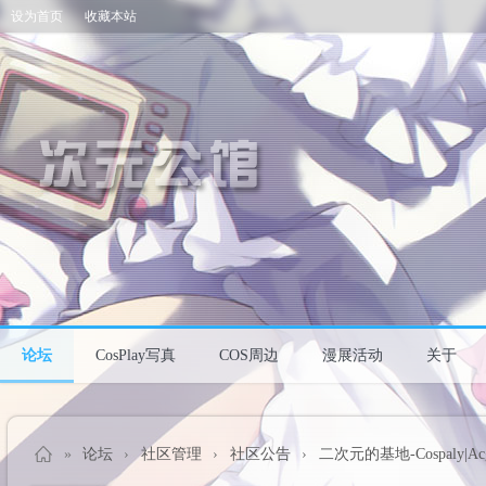
设为首页
收藏本站
论坛
CosPlay写真
COS周边
漫展活动
关于
»
论坛
›
社区管理
›
社区公告
›
二次元的基地-Cospaly|A