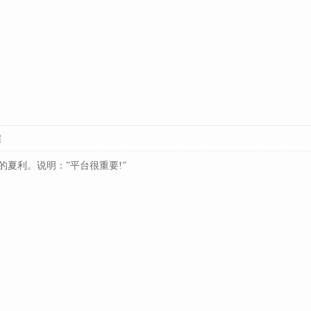
层
夏利。说明：”平台很重要!”