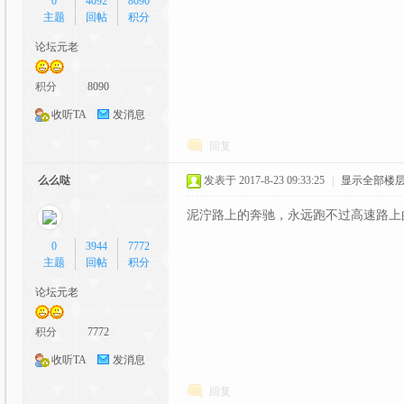
0
4092
8090
C
主题
回帖
积分
论坛元老
积分
8090
收听TA
发消息
回复
么么哒
发表于 2017-8-23 09:33:25
|
显示全部楼
G
泥泞路上的奔驰，永远跑不过高速路上的
0
3944
7772
主题
回帖
积分
论坛元老
积分
7772
收听TA
发消息
动
回复