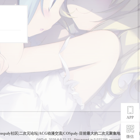
APP
cospaly社区|二次元论坛|ACG动漫交流|COSpaly-目前最大的二次元聚集地
|
网站地图
微信
GMT+8, 2026-8-8 21:22
, Processed in 0.022296 second(s), 6 queries .