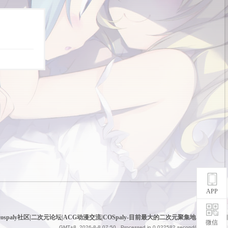
APP
cospaly社区|二次元论坛|ACG动漫交流|COSpaly-目前最大的二次元聚集地
|
网站地图
微信
GMT+8, 2026-8-8 07:50
, Processed in 0.022582 second(s), 6 queries .