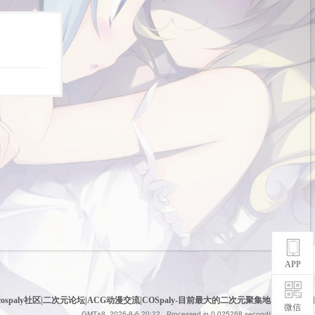
APP
cospaly社区|二次元论坛|ACG动漫交流|COSpaly-目前最大的二次元聚集地
|
网站地图
微信
GMT+8, 2026-8-6 20:22
, Processed in 0.025268 second(s), 6 queries .