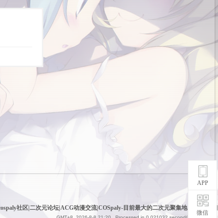
APP
cospaly社区|二次元论坛|ACG动漫交流|COSpaly-目前最大的二次元聚集地
|
网站地图
微信
GMT+8, 2026-8-8 21:20
, Processed in 0.021032 second(s), 6 queries .