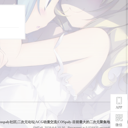
APP
cospaly社区|二次元论坛|ACG动漫交流|COSpaly-目前最大的二次元聚集地
|
网站地图
微信
GMT+8, 2026-8-6 10:30
, Processed in 0.024933 second(s), 7 queries .