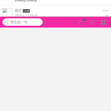
Duang Duang
...
裸官
Lv.8
2025-4-13 09:28
#
6
8
我也说一句
不错。不错。。老衲很喜欢
...
有钱任性
Lv.8
2025-4-13 11:52
#
7
很棒，真不知道到底是人美还是角色美了
...
江畔旧时月
Lv.8
2025-4-13 13:59
#
8
超棒超棒的
...
qq95
Lv.8
2025-4-13 16:15
#
9
Duang Duang Duang Duang Duang Duang Duang Duang
...
余生
Lv.8
2025-4-13 18:20
#
10