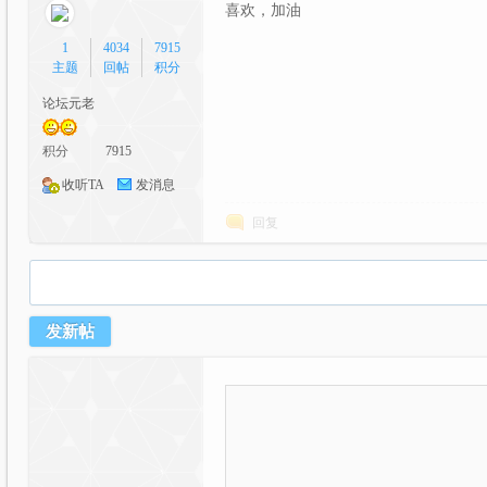
喜欢，加油
1
4034
7915
主题
回帖
积分
论坛元老
积分
7915
漫
收听TA
发消息
回复
发新帖
交