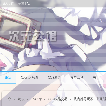
设为首页
收藏本站
论坛
CosPlay写真
COS周边
漫展活动
关于
»
论坛
›
CosPlay
›
COS物品交易
›
找内部号玩家，找助