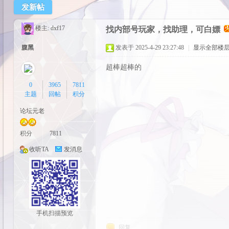
发新帖
cos
楼主:
dxf17
找内部号玩家，找助理，可白嫖
腹黑
发表于 2025-4-29 23:27:48
|
显示全部楼
超棒超棒的
0
3965
7811
主题
回帖
积分
论坛元老
pal
积分
7811
收听TA
发消息
手机扫描预览
回复