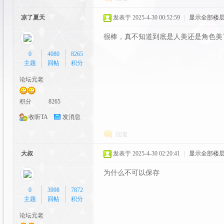
y
凉了夏天
发表于 2025-4-30 00:52:59
|
显示全部楼
很棒，真不知道到底是人美还是角色美
0
4080
8265
主题
回帖
积分
论坛元老
积分
8265
社
收听TA
发消息
回复
大叔
发表于 2025-4-30 02:20:41
|
显示全部楼
为什么不可以保存
0
3998
7872
主题
回帖
积分
区|
论坛元老