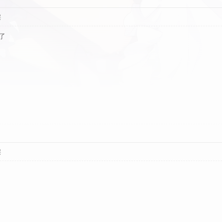
层
了
层