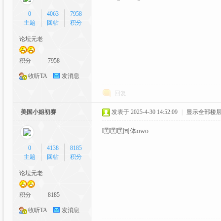
0
4063
7958
主题
回帖
积分
论坛元老
元
积分
7958
收听TA
发消息
回复
美国小姐初赛
发表于 2025-4-30 14:52:09
|
显示全部楼
嘿嘿嘿同体owo
0
4138
8185
论
主题
回帖
积分
论坛元老
积分
8185
收听TA
发消息