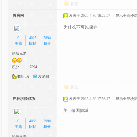
回复
搜房网
发表于 2025-4-30 16:22:57
|
显示全部楼
坛|
为什么不可以保存
0
4025
7894
主题
回帖
积分
论坛元老
积分
7894
收听TA
发消息
A
回复
巴神求婚成功
发表于 2025-4-30 17:58:47
|
显示全部楼
美...倾国倾城
0
4056
7998
主题
回帖
积分
论坛元老