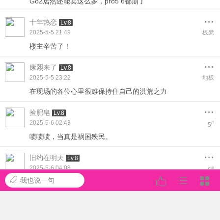
Go2居然还能卖这么多，pro5 6都崩了
...
十年热恋
Lv.8
2025-5-5 21:49
板凳
楼主辛苦了！
...
康熙来了
Lv.8
2025-5-5 23:22
地板
在现场的各位心里很难保持住自己的洪荒之力
...
捡肥皂
Lv.8
2025-5-6 02:43
#
5
啧啧啧，当真是祸国殃民。
...
旧约在明天
Lv.8
2025-5-6 04:08
#
6
我也说一句
很棒，真不知道到底是人美还是角色美了
...
4399小游戏
Lv.8
2025-5-6 05:43
#
7