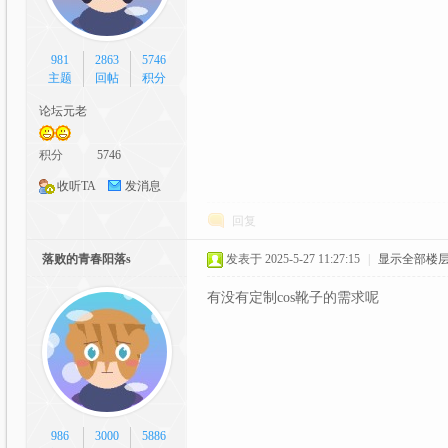
981
2863
5746
主题
回帖
积分
论坛元老
积分
5746
漫
收听TA
发消息
回复
落败的青春阳落s
发表于 2025-5-27 11:27:15
|
显示全部楼
有没有定制cos靴子的需求呢
交
986
3000
5886