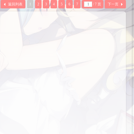
返回列表
1
2
3
4
5
6
7
/ 7 页
下一页