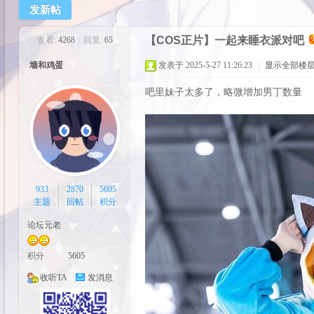
发新帖
cos
【COS正片】一起来睡衣派对吧
查看:
4268
|
回复:
65
墙和鸡蛋
发表于 2025-5-27 11:26:23
|
显示全部楼
吧里妹子太多了，略微增加男丁数量
pal
933
2870
5605
主题
回帖
积分
论坛元老
积分
5605
收听TA
发消息