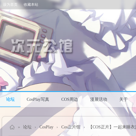
设为首页
收藏本站
论坛
CosPlay写真
COS周边
漫展活动
关于
»
论坛
›
CosPlay
›
Cos正片馆
›
【COS正片】一起来睡衣