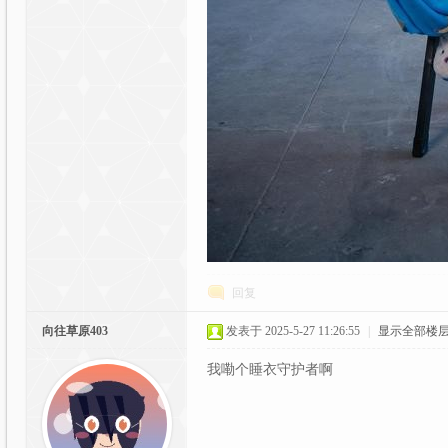
C
G
回复
向往草原403
发表于 2025-5-27 11:26:55
|
显示全部楼
我嘞个睡衣守护者啊
动