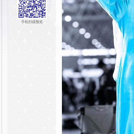
y
手机扫描预览
社
区|