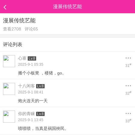
漫展传统艺能
漫展传统艺能
查看2708
评论65
评论列表
...
心塞
Lv.8
2025-9-1 05:35
#
31
搬个小板凳 ，楼猪，go。
...
十八闲客
Lv.8
2025-9-1 08:41
#
32
炮火连天的一天
...
你的青睐
Lv.8
2025-9-1 13:45
#
33
啧啧啧，当真是祸国殃民。