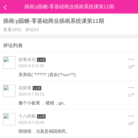
插画:y园糖-零基础商业插画系统课第11期
插画:y园糖-零基础商业插画系统课第11期
查看1831
评论53
评论列表
...
故事未完
Lv.8
2025-9-6 21:55
#
26
美美哒( ????? )喜欢(?>ω<*?)
...
花留香
Lv.8
2025-9-7 00:53
#
27
搬个小板凳 ，楼猪，go。
...
十八闲客
Lv.8
2025-9-7 03:43
#
28
啧啧啧，当真是祸国殃民。