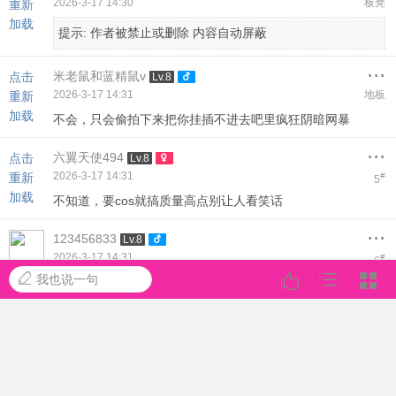
2026-3-17 14:30
板凳
重新
加载
提示:
作者被禁止或删除 内容自动屏蔽
...
米老鼠和蓝精鼠v
点击
Lv.8
2026-3-17 14:31
地板
重新
加载
不会，只会偷拍下来把你挂插不进去吧里疯狂阴暗网暴
...
六翼天使494
点击
Lv.8
2026-3-17 14:31
重新
#
5
加载
不知道，要cos就搞质量高点别让人看笑话
...
123456833
Lv.8
2026-3-17 14:31
#
6
我也说一句
不会，上次线下它们看见女玩家只敢拍照然后网上偷偷骂，
你要这么做了线下估计遇不到几个骂你的，但网上肯定传疯
...
刘冠华
Lv.8
2026-3-17 14:32
#
7
敢动手你就会有一笔意外收入