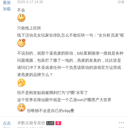
2026-3-17 14:30
沙发
重新
加载
不会
只敢线上狂吠
线下活动见女玩家在排队怎么不敢狂吠一句：“女分析员滚”呢
不说别的，就那个逼燕麦奶联动，b站童厕随便一搜就是各种
问题视频，包装烂了撒了一地的，燕麦奶发臭的，比比皆是
请问们冲了木圣或者任何一个负责该联动的游戏官方运营或
者燕麦奶品牌方么？
怕不是刚发贴就被脚刹打为“沪圈”水军了
这个世界在辣仙眼中就是一个乙游xxn沪圈黑产大世界
但唯独不会是自己的cbjq叠
...
术数古籍专卖疤
点击
Lv.0