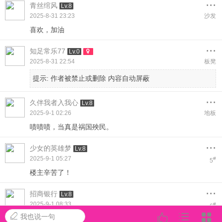
...
青丝绾风
Lv.8
2025-8-31 23:23
沙发
喜欢，加油
...
知足常乐77
Lv.0
2025-8-31 22:54
板凳
提示:
作者被禁止或删除 内容自动屏蔽
...
久伴我者入我心
Lv.8
2025-9-1 02:26
地板
啧啧啧，当真是祸国殃民。
...
少女的英雄梦
Lv.8
2025-9-1 05:27
#
5
楼主辛苦了！
...
招商银行
Lv.8
2025-9-1 08:33
#
6
我也说一句
啧啧啧，当真是祸国殃民。