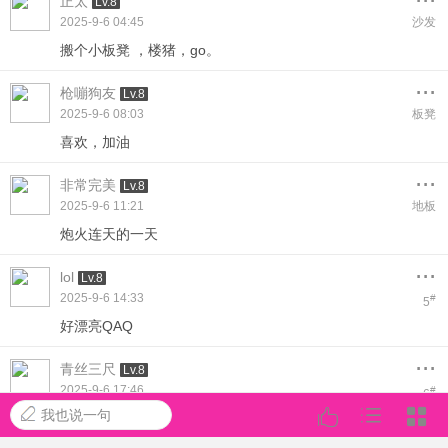
正太
Lv.8
2025-9-6 04:45
沙发
搬个小板凳 ，楼猪，go。
...
枪嘣狗友
Lv.8
2025-9-6 08:03
板凳
喜欢，加油
...
非常完美
Lv.8
2025-9-6 11:21
地板
炮火连天的一天
...
lol
Lv.8
2025-9-6 14:33
#
5
好漂亮QAQ
...
青丝三尺
Lv.8
2025-9-6 17:46
#
6
我也说一句
真漂亮啊！