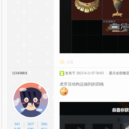
C
G
回复
123456811
发表于 2025-9-11 07:50:03
|
显示全部楼
虎牙活动狗运抽到的四格
动
945
2837
5601