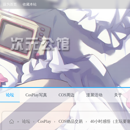
设为首页
收藏本站
论坛
CosPlay写真
COS周边
漫展活动
关于
»
论坛
›
CosPlay
›
COS物品交易
›
40小时感悟（主玩要