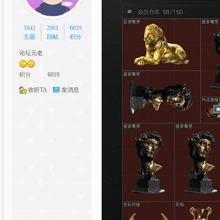
1042
2961
6019
坛|
主题
回帖
积分
论坛元老
积分
6019
收听TA
发消息
A