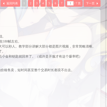
返回列表
1
2
3
4
5
6
7
/ 7 页
下一页
基础。
在180帧左右。
大可以秒人。教学部分讲解大部分都是图片视频，非常简略清晰。
了。
点小金和钥匙就回本了。（或许是开服才有这个爆率吧）
的价格售卖，短时间甚至整个交易时长都卖不出去。