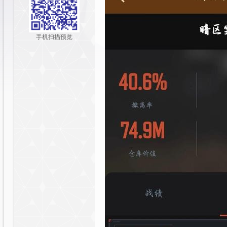
y
手机扫描预览
社
区|