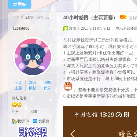
发新帖
cos
40小时感悟（主玩要塞）
查看:
2470
|
回复:
65
[复制
123456865
发表于 2025-9-11 07:49:12
|
显示全部楼
前排提示我没玩过三角洲的摸金模式。
暗区手游玩了800小时，塔科夫10小时不到
1.主观上这游戏对a卡优化比洲好一些，我
2.对新手而已体验比塔科夫舒服很多
3.与真人玩家之间的竞争压力其实小
4.（强封要塞）物资爆率真心觉得可
pal
5.市场系统还是不行，早上和晚上价
962
2868
5690
主题
回帖
积分
。整枪不能直接交易也十分捞，
6.后续还是希望更新更多的枪械和地
论坛元老
积分
5690
收听TA
发消息