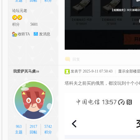
主题
回帖
积分
论坛元老
积分
5601
收听TA
发消息
漫
回复
我爱萨其马虞co
发表于 2025-9-11 07:50:43
|
显示全部楼
塔科夫之前买的俄黑，都没玩到十个小
交
963
2917
5742
主题
回帖
积分