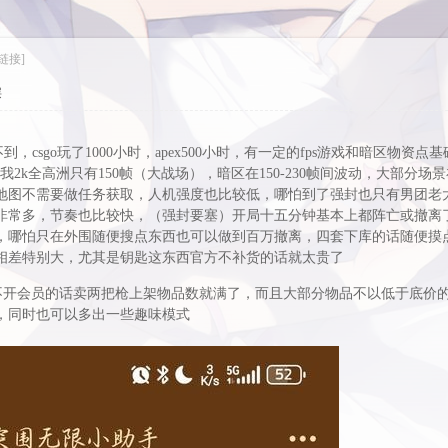
链接]
层
，csgo玩了1000小时，apex500小时，有一定的fps游戏和暗区物资点
2k全高洲只有150帧（大战场），暗区在150-230帧间波动，大部分场景
，地图不需要做任务获取，人机强度也比较低，哪怕到了强封也只有男团老
了非常多，节奏也比较快，（强封要塞）开局十五分钟基本上都阵亡或撤离
以，哪怕只在外围随便搜点东西也可以做到百万撤离，四套下库的话随便摸
格相差特别大，尤其是钥匙这东西官方不补货的话就太贵了
不开会员的话卖两把枪上架物品数就满了，而且大部分物品不以低于底价
图，同时也可以多出一些趣味模式