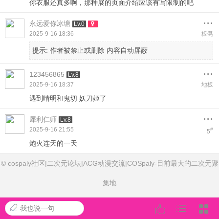
你衣服还真多啊，那种展的页面介绍应该有写限制的吧
...
永远爱你冰塘
Lv.0
2025-9-16 18:36
板凳
提示:
作者被禁止或删除 内容自动屏蔽
...
123456865
Lv.8
2025-9-16 18:37
地板
遇到晴明和鬼切 妖刀姬了
...
犀利仁师
Lv.8
2025-9-16 21:55
#
5
炮火连天的一天
© cospaly社区|二次元论坛|ACG动漫交流|COSpaly-目前最大的二次元聚
集地
我也说一句