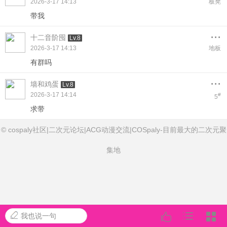
2026-3-17 14:13
板凳
带我
...
十二音阶囤
Lv.8
2026-3-17 14:13
地板
有群吗
...
墙和鸡蛋
Lv.8
2026-3-17 14:14
#
5
求带
© cospaly社区|二次元论坛|ACG动漫交流|COSpaly-目前最大的二次元聚
集地
我也说一句