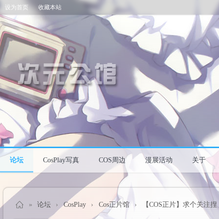
设为首页
收藏本站
论坛
CosPlay写真
COS周边
漫展活动
关于
»
论坛
›
CosPlay
›
Cos正片馆
›
【COS正片】求个关注捏