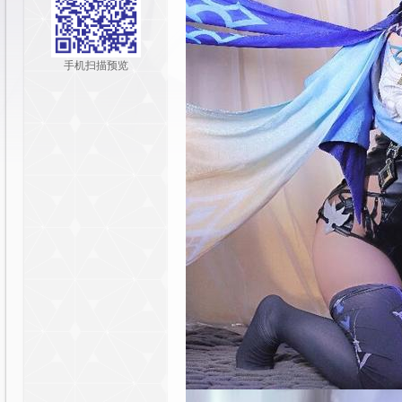
y
手机扫描预览
社
区|