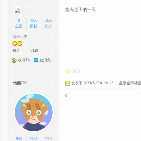
炮火连天的一天
坛|
0
4005
8128
主题
回帖
积分
论坛元老
积分
8128
收听TA
发消息
回复
A
惜颜705
发表于 2023-5-27 01:01:25
|
显示全部楼
d
940
2847
5605