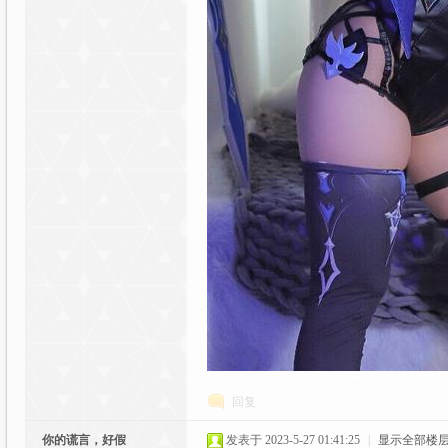
元
论
回复
你的谎言，好假
发表于 2023-5-27 01:41:25
|
显示全部楼