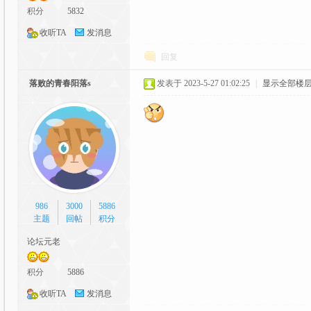
积分
5832
收听TA
发消息
回复
落败的青春阳落s
发表于 2023-5-27 01:02:25
|
显示全部楼
漫
986
3000
5886
主题
回帖
积分
论坛元老
交
积分
5886
收听TA
发消息