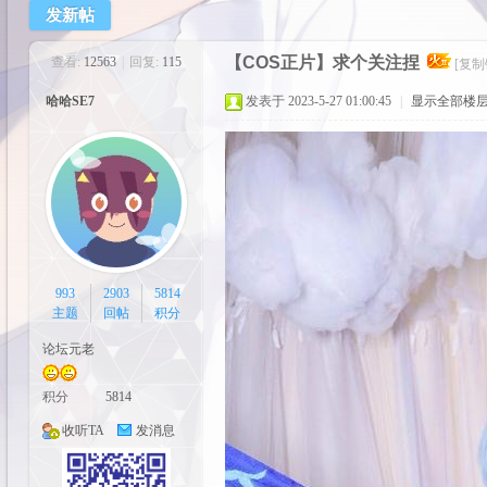
发新帖
cos
【COS正片】求个关注捏
查看:
12563
|
回复:
115
[复制
哈哈SE7
发表于 2023-5-27 01:00:45
|
显示全部楼
pal
993
2903
5814
主题
回帖
积分
论坛元老
积分
5814
收听TA
发消息