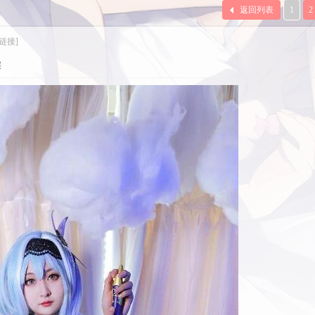
返回列表
1
2
链接]
层