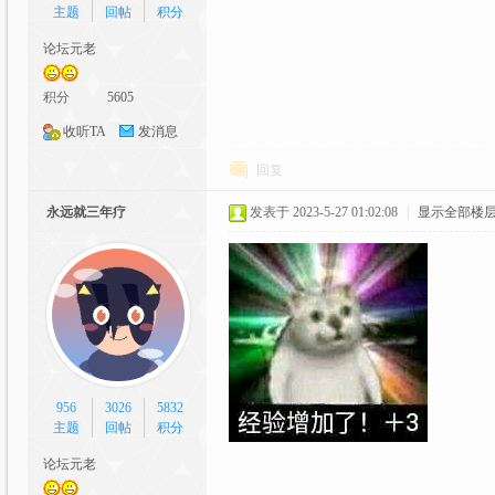
主题
回帖
积分
C
论坛元老
积分
5605
收听TA
发消息
回复
永远就三年疗
发表于 2023-5-27 01:02:08
|
显示全部楼
G
956
3026
5832
主题
回帖
积分
动
论坛元老