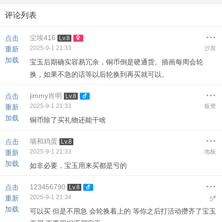
评论列表
...
尘埃416
点击
Lv.8
2025-9-1 21:33
沙发
重新
加载
宝玉后期确实容易冗余，铜币倒是硬通货。插画每周会轮
换，如果不急的话等以后轮换到再买就可以。
...
jimmy肖明
点击
Lv.8
2025-9-1 21:33
板凳
重新
加载
铜币除了买礼物还能干啥
...
墙和鸡蛋
点击
Lv.8
2025-9-1 21:33
地板
重新
加载
如非必要，宝玉用来买都是亏的
...
123456790
点击
Lv.8
2025-9-1 21:34
重新
#
5
加载
可以买 但是不用急 会轮换着上的 等你之后打活动攒齐了宝玉