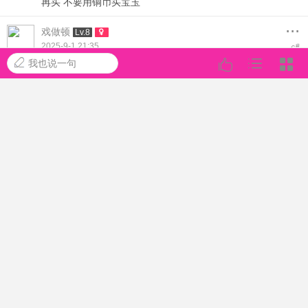
再买 不要用铜币买宝玉
...
戏做顿
Lv.8
2025-9-1 21:35
#
6
我也说一句
不用急，这种都是有轮换的，每年都有机会买到的，而且不
会绝版，宝玉富裕的时候记好插画店刷新时间蹲一下就行。
...
万胜
Lv.0
2025-9-1 21:35
#
7
提示:
作者被禁止或删除 内容自动屏蔽
...
冀苍鸾
Lv.8
2025-9-1 21:36
#
8
我硬买了 烧鸡泳装壁纸一个别想逃 福鸡这个第一次出就是宝
石不够 一直等到现在我才买到 两个宝石才多少铜币