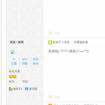
坛|
回复
浅浅一抹笑
发表于
5 天前
|
只看该作者
美美哒( ????? )喜欢(?>ω<*?)
0
4251
8502
A
主题
回帖
积分
论坛元老
积分
8502
收听TA
发消息
回复