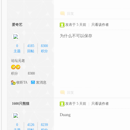
回复
爱奇艺
发表于
5 天前
|
只看该作者
流|
为什么不可以保存
0
4185
8300
主题
回帖
积分
论坛元老
积分
8300
收听TA
发消息
C
回复
1600只熊猫
发表于
5 天前
|
只看该作者
Duang
0
4126
8239