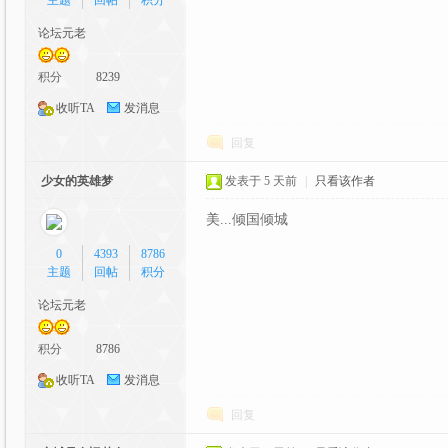
主题
回帖
积分
论坛元老
OS
积分
8239
收听TA
发消息
回复
少女的英雄梦
发表于
5 天前
|
只看该作者
美...倾国倾城
0
4393
8786
pal
主题
回帖
积分
论坛元老
积分
8786
收听TA
发消息
回复