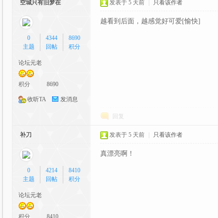
空城只有旧梦在
发表于
5 天前
|
只看该作者
y-
越看到后面，越感觉好可爱[愉快]
0
4344
8690
主题
回帖
积分
论坛元老
积分
8690
收听TA
发消息
目
回复
补刀
发表于
5 天前
|
只看该作者
真漂亮啊！
0
4214
8410
主题
回帖
积分
论坛元老
前
积分
8410