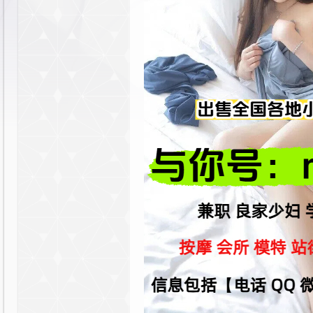
y
社
区|