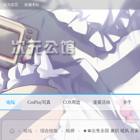
设为首页
收藏本站
论坛
CosPlay写真
COS周边
漫展活动
关于
»
论坛
›
综合技能
›
绘师
›
★〓出售全国 兼职 楼风 良家学生