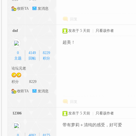
收听TA
发消息
回复
dnf
发表于
5 天前
|
只看该作者
超美！
0
4149
8229
最
主题
回帖
积分
论坛元老
积分
8229
收听TA
发消息
回复
12306
发表于
5 天前
|
只看该作者
大
带有萝莉＋清纯的感受，好可爱
0
4092
8175