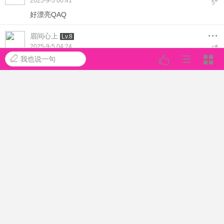
2025-9-5 00:41
#
5
好漂亮QAQ
...
眉间心上
Lv.8
2025-9-5 04:24
#
6
我也说一句
Duang Duang
...
阿里巴巴
Lv.8
2025-9-5 07:55
#
7
为什么不可以保存
...
1600只熊猫
Lv.8
2025-9-5 11:32
#
8
美...倾国倾城
...
取钱狐狸
Lv.8
2025-9-5 14:58
#
9
带有萝莉＋清纯的感受，好可爱
...
诉情曲
Lv.8